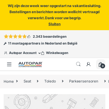
Wij zijn deze week weer opgestart na vakantiesluiting.
Bestellingen en berichten worden wellicht vertraagd
verwerkt. Dank voor uw begrip.
Sluiten
Skip to navigation
Skip to content
Vragen?
info@autopar.nl
of
open een ticket
2.343 beoordelingen
11 montagepartners in Nederland en België
Autopar Account
Winkelwagen
0
Home
Seat
Toledo
Parkeersensoren