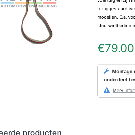
voertuig en zijn i
teruggestuurd ivm
modellen. O.a. vo
stuurwielbedieni
€
79.00
Montage 
onderdeel be
Meer infor
eerde producten