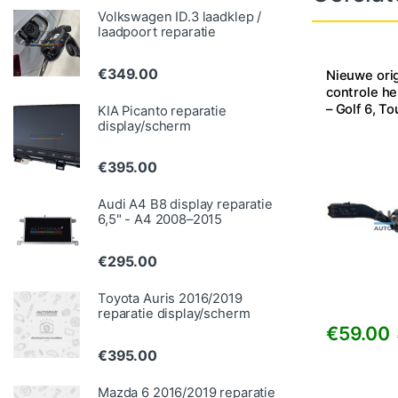
Volkswagen ID.3 laadklep /
laadpoort reparatie
€
349.00
Nieuwe orig
controle 
– Golf 6, To
KIA Picanto reparatie
display/scherm
Caddy, Leon
€
395.00
Audi A4 B8 display reparatie
6,5" - A4 2008–2015
€
295.00
Toyota Auris 2016/2019
reparatie display/scherm
€
59.00
€
395.00
Mazda 6 2016/2019 reparatie