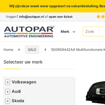
Wij zijn deze week weer opgestart na vakantiesluiting. Be
Skip to navigation
Skip to content
Vragen?
info@autopar.nl
of
open een ticket
Search for:
Merk
Home
SALE
5G0959442AA Multifunctionele K
Selecteer uw merk
Volkswagen
+
Audi
+
Skoda
+