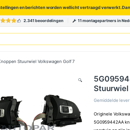
stellingen en berichten worden wellicht vertraagd verwerkt. Da
2.341 beoordelingen
11 montagepartners in Ned
noppen Stuurwiel Volkswagen Golf 7
5G095944
🔍
Stuurwiel
Gemiddelde levert
Originele Volksw
5G0959442AA knop