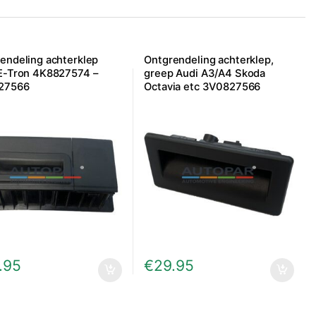
endeling achterklep
Ontgrendeling achterklep,
E-Tron 4K8827574 –
greep Audi A3/A4 Skoda
27566
Octavia etc 3V0827566
.95
€
29.95