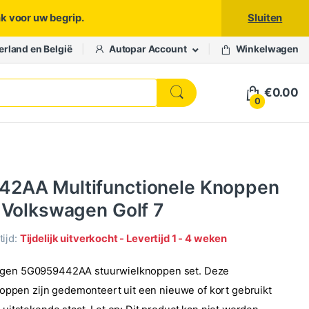
nk voor uw begrip.
Sluiten
erland en België
Autopar Account
Winkelwagen
€
0.00
0
2AA Multifunctionele Knoppen
 Volkswagen Golf 7
ijd:
Tijdelijk uitverkocht - Levertijd 1 - 4 weken
agen 5G0959442AA stuurwielknoppen set. Deze
pen zijn gedemonteert uit een nieuwe of kort gebruikt