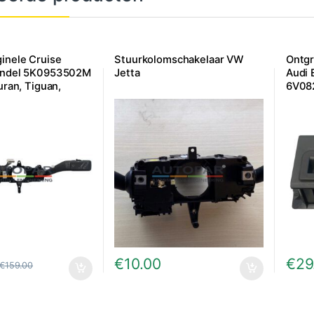
inele Cruise
Stuurkolomschakelaar VW
Ontgr
hendel 5K0953502M
Jetta
Audi 
uran, Tiguan,
6V08
, Octavia e.a.
€
10.00
€
29
€
159.00