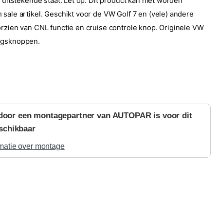
n uitstekende staat. Let op: Dit product kan niet worden
 sale artikel. Geschikt voor de VW Golf 7 en (vele) andere
orzien van CNL functie en cruise controle knop. Originele VW
ngsknoppen.
door een montagepartner van AUTOPAR is voor dit
schikbaar
matie over montage