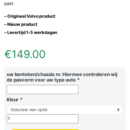
past.
– Origineel Volvo product
– Nieuw product
– Levertijd 1-5 werkdagen
€
149.00
uw kenteken/chassis nr. Hiermee controleren wij
de pasvorm voor uw type auto
*
Kleur
*
Volvo XC60 inleg rubberen voetmatten set voor- en achterzi