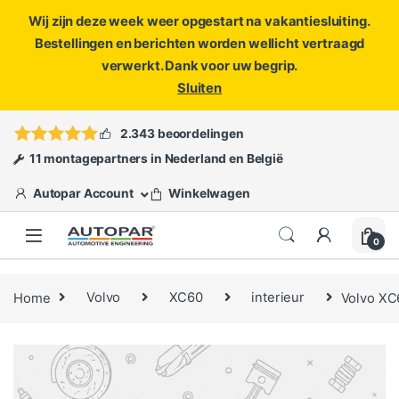
Wij zijn deze week weer opgestart na vakantiesluiting.
Bestellingen en berichten worden wellicht vertraagd
verwerkt. Dank voor uw begrip.
Sluiten
Skip to navigation
Skip to content
Vragen?
info@autopar.nl
of
open een ticket
2.343 beoordelingen
11 montagepartners in Nederland en België
Autopar Account
Winkelwagen
0
Home
Volvo
XC60
interieur
Volvo XC6